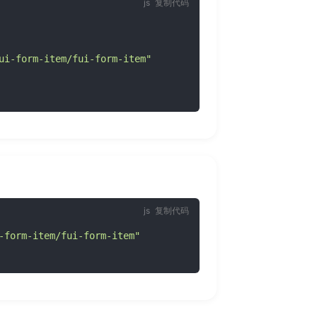
复制代码
ui-form-item/fui-form-item"
复制代码
-form-item/fui-form-item"