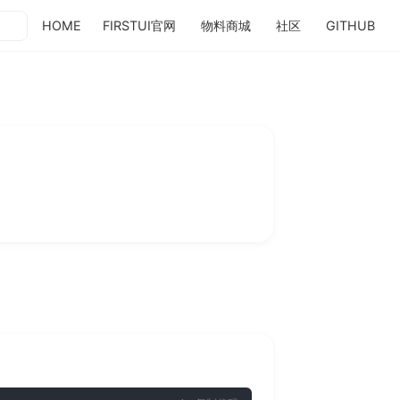
HOME
FIRSTUI官网
物料商城
社区
GITHUB
(opens new window)
(opens new window)
(opens new wi
(op