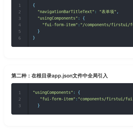
{
1
"navigationBarTitleText"
:
"表单项"
,
2
"usingComponents"
:
{
3
"fui-form-item"
:
"/components/firstui/f
4
}
5
}
6
第二种：在根目录app.json文件中全局引入
"usingComponents"
:
{
1
"fui-form-item"
:
"components/firstui/fui
2
}
3